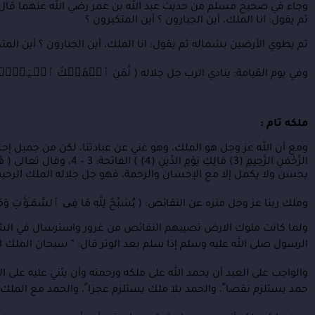
وجاء في صحيح مسلم من حديث عبد الله بن عمر رضي الله عنهما قال: ق
ثم يقول: انا الملك، أين الجبارون ؟ أين المتكبرون ؟
ثم يطوي الأرضين بشماله ثم يقول: انا الملك، أين الجبارون ؟ أين المتك
وفي يوم القيامة: ينادي الرب جل جلاله ( لِّمَنِ ٱلۡمُلۡكُ ٱلۡیَوۡمَۖ )؟ ف
ملكه تام :
ومع أن الله عز وجل هو الملك، وهو غني عن عبادتنا، لكن من جميل إ
يحسن ولا يكمل إلا مع الإحسان والرحمة، فهو جل جلاله الملك الرحيم
وملك ربنا عز وجل منزه عن النقائص: ( یُسَبِّحُ لِلَّهِ مَا فِی ٱلسَّمَـٰوَ ٰت
ولما كانت ملوك الارض تصيبهم النقائص من غرور واسترسال في الشهو
الرسول صلى الله عليه وسلم إذا سلم بعد الوتر قال: ” سبحان الملك ال
حمد يستلزم نقصا ً، والحمد بلا ملك يستلزم عجزا ً، والحمد مع الملك 