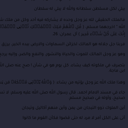
يبلي لكل مسلطن سلطانه
والله لا يبلي له سلطان
فالملك الحقيقي لله عز وجل وحده لا يشاركه فيه أحد وكل من ملك شيئا ً 
الله ” اخرجهما مسلم، ( قُلِ ٱللَّهُمَّ مَـٰلِكَ ٱلۡمُلۡكِ تُؤۡتِی ٱلۡمُلۡكَ
إِنَّكَ عَلَىٰ كُلِّ شَیۡء قَدِیر ) آل عمران: 26.
فربنا جل جلاله هو المالك لخزائن السماوات والارض بيده الخير، يرزق 
وهو عز وجل المالك للموت والحياة والنشور، والنفع والضر، وإليه يرجع 
يتصرف في ملكوته كيف يشاء، كل يوم هو في شأن ! صح عنه صلى الله عل
ابن ماجة.
وهذا ملك الله عز وجل يؤتيه من يشاء: ( وَٱللَّهُ یُؤۡتِی مُلۡكَهُۥ مَن یَشَ
جاء في مسند الامام احمد، قال رسول الله صلى الله عليه وسلم: لا تسبوا 
صحيح، وأوله في صحيح مسلم.
أين الملوك ذوو التيجان من يمن
وأين منهم أكاليل وتيجان
أتى على الكل أمر لا مرد له
حتى قضوا فكأن القوم ما كانوا