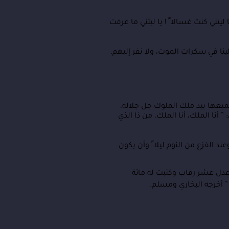
ني كنت غسالا ً ! يا ليتني ما عرفت
ينا في سكرات الموت، ولا نفر إليهم.
يعها بيد ملك الملوك جل جلاله،
أنا الملك، أنا الملك، من ذا الذي
ند الفزع من النوم ليلا ً وأن يكون
ه عدل عشر رقاب وكتبت له مائة
” أخرجه البخاري ومسلم.