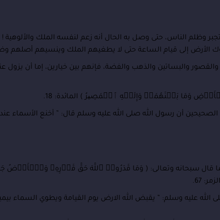
ظلم الناس، حتى وصل به الحال أنه زعم لنفسه الملك والألوهية ! ( یَـٰۤأَی
القصور والبساتين والذهب والفضة، فإنهم بين خيارين، إما أن يزول عنه
رۡضِ وَمَا بَیۡنَهُمَاۖ وَإِلَیۡهِ ٱلۡمَصِیرُ ) المائدة: 18.
الصحيحين أن رسول الله صلى الله عليه وسلم قال: ” أخنع الأسماء عند 
ل سبحانه وتعالى: ( وَمَا قَدَرُوا۟ ٱللَّهَ حَقَّ قَدۡرِهِۦ وَٱلۡأَرۡضُ ج
زمر: 67.
 الله عليه وسلم: ” يقبض الله الارض يوم القيامة ويطوي السماء بيمين