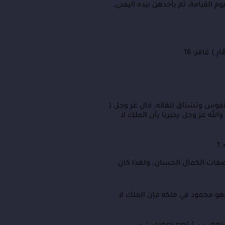
القيامة، ثم يأخذهن بيده اليمنى،
) غافر: 16.
نفوس وتشتاق للقائه، قال عز وجل (
حْمَنِ الرَّحِيمِ (3) مَالِكِ يَوْمِ الدِّينِ (4) ) الفاتحة: 3 – 4، وقال تعالى ( هُوَ الرَّحْمَنُ الرَّحِيمُ (22) هُوَ اللَّهُ الَّذِي لَا إِلَهَ إِلَّا هُوَ الْمَلِكُ ) الحشر: 22 – 23، والله عز وجل يخبرنا بأن الملك لا
.
صفات الكمال الحسان، ولهذا كان
العبد أن يحمد الله على ملكه ورحمته وأن يثني عليه على الوام، قال الله عز وجل ( لَهُ ٱلۡمُلۡكُ وَلَهُ ٱلۡحَمۡدُۖ ) التغابن: 1، فهو محمود في ملكه فإن الملك لا