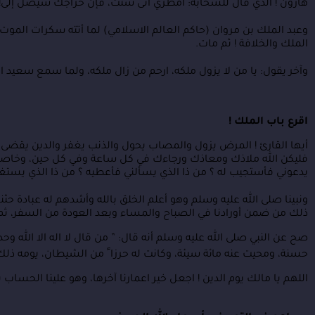
هارون ! الذي قال للسحابة: امطري أنى شئت، فإن خراجك سيصل إلى! هار
وعبد الملك بن مروان (حاكم العالم الاسلامي) لما أتته سكرات الموت 
الملك والخلافة ! ثم مات.
وآخر يقول: يا من لا يزول ملكه، ارحم من زال ملكه، ولما سمع سعيد ابن
اقرع باب الملك !
أيها القارئ ! المرض يزول والمصاب يحول والذنب يغفر والدين يقضى،
فليكن الله ملاذك ومعاذك ورجاءك في كل ساعة وفي كل حين، وخاصة في آخر
يدعوني فأستجيب له ؟ من ذا الذي يسألني فأعطيه ؟ من ذا الذي يستغف
ونبينا صلى الله عليه وسلم وهو أعلم الخلق بالله وأشدهم له عبادة حثنا 
ذلك من ضمن أورادنا في الصباح والمساء وبعد العودة من السفر، ثم 
صح عن النبي صلى الله عليه وسلم أنه قال: ” من قال لا اله الا الله و
حسنة، ومحيت عنه مائة سيئة، وكانت له حرزا ً من الشيطان، يومه ذلك
اللهم يا مالك يوم الدين ! اجعل خير اعمارنا آخرها، وهو علينا الحساب ي