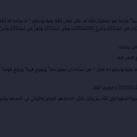
فإنما هو بتمليك الله له، قال صلى الله عليه وسلم: ” لا مالك إلا الله ع
 مَن تَشَاۤءُ وَتَنزِعُ ٱلۡمُلۡكَ مِمَّن تَشَاۤءُ وَتُعِزُّ مَن تَشَاۤءُ وَتُ
من يشاء .
الامر كله.
يه وسلم انه قال: ” من شأنه أن يغفر ذنبا ً ويفرج كربا ً ورفع قوما
اۤءُۚ ) البقرة: 247.
الدهر! فإن الله عز وجل قال: انا الدهر، الايام والليالي لي، أجددها وأ