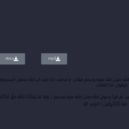
docx
mp3
لله صلى الله عليه وسلم فقال: يا محمد ! إنا نجد ان الله يجعل السما
يقول: انا الملك.
رأ رسول الله صلى الله عليه وسلم: ( وَمَا قَدَرُوا۟ ٱللَّهَ حَقَّ قَدۡرِ
َمَّا یُشۡرِكُونَ ) الزمر: 67.