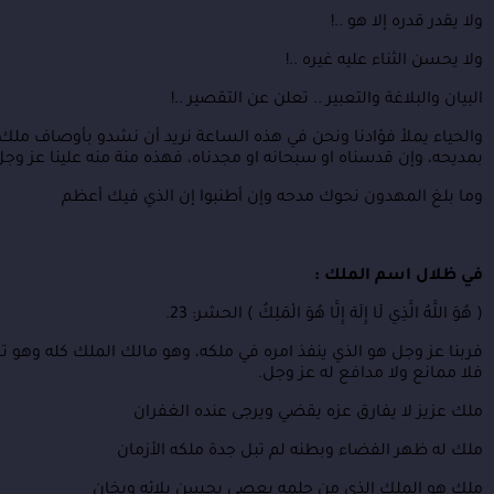
ولا يقدر قدره إلا هو ..!
ولا يحسن الثناء عليه غيره ..!
البيان والبلاغة والتعبير .. تعلن عن التقصير ..!
والحياء يملأ فؤادنا ونحن في هذه الساعة نريد أن نشدو بأوصاف ملك 
بمديحه، وإن قدسناه او سبحانه او مجدناه، فهذه منة منه علينا عز وجل
وما بلغ المهدون نحوك مدحه
وإن أطنبوا إن الذي فيك أعظم
في ظلال اسم الملك :
( هُوَ اللَّهُ الَّذِي لَا إِلَهَ إِلَّا هُوَ الْمَلِكُ ) الحشر: 23.
فربنا عز وجل هو الذي ينفذ امره في ملكه، وهو مالك الملك كله وهو ت
فلا ممانع ولا مدافع له عز وجل.
ملك عزيز لا يفارق عزه
يقضي ويرجى عنده الغفران
ملك له ظهر الفضاء وبطنه
لم تبل جدة ملكه الأزمان
ملك هو الملك الذي من حلمه
يعصي بحسن بلائه ويخان