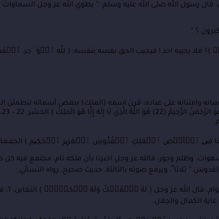
ال رسول الله صلى الله عليه وسلم: ” يطوي الله عز وجل السماوات يوم 
برون ؟ “
لا يجيبه احد ! فيجيب الحق نفسه بنفسه: ( لِلَّهِ ٱلۡوَ ٰحِدِ ٱلۡقَهَّارِ 
حسانه وامتنانه على عباده، قرن اسمه (الملك) ببعض أسمائه لتطمئن ال
الرَّ
.
ِ وَمَا فِی ٱلۡأَرۡضِ ٱلۡمَلِكِ ٱلۡقُدُّوسِ ٱلۡعَزِیزِ ٱلۡحَكِیمِ ) الجمعة: 1
ات، وظلم وجور، فالله عز وجل اخبرنا بأن ملكه تام، مجتمع فيه كل 
قدوس ” ثلاثا ً، ويرفع صوته بالثالثة. حديث صحيح، رواه النسائي.
والواجب على 
غاية الكمال والجلال.