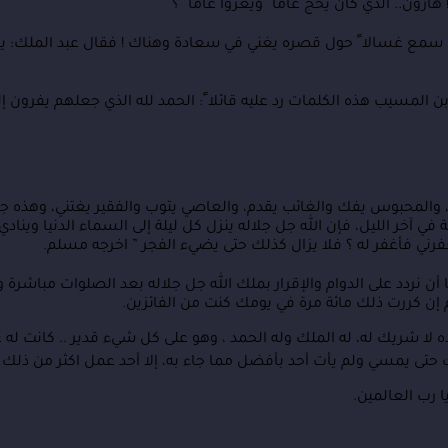
ون.. الذي كان يحج عاما ً ويغزوا عاما ً ؟
سمع غسالا ً حول قصره يغني في سعادة وهناك ! فقال عبد الملك: يا ليت
 المسيب هذه الكلمات رد عليه قائلا ً: الحمد لله الذي جعلهم يفرون إل
 والمحبوس يفك والغائب يقدم، والعاصي يتوب والفقير يغتني، وهذه جم
 الليل، فإن الله جل جلاله ينزل كل ليلة إلى السماء الدنيا وينادي: ” 
رني فأغفر له ؟ فلا يزال كذلك حتى يضيء الفجر ” اخرجه مسلم.
أن نردد على الدوام والإقرار بملك الله جل جلاله بعد الصلوات مباشرة وع
إن كررت ذلك مائة مرة في يومك كنت من الفائزين.
حده لا شريك له، له الملك وله الحمد ، وهو على كل شيء قدير .. كانت ل
 حتى يمسي ولم يأت أحد بأفضل مما جاء به، إلا أحد عمل اكثر من ذلك 
ا رب العالمين.