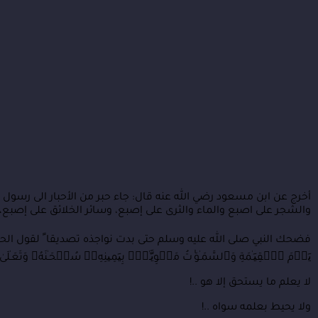
أخرج عن ابن مسعود رضي الله عنه قال: جاء حبر من الأحبار الى رسول ا
والشجر على اصبع والماء والثرى على إصبع، وسائر الخلائق على إصبع، ف
فضحك النبي صلى الله عليه وسلم حتى بدت نواجذه تصديقا ً لقول الحبر، ثم ق
یَوۡمَ ٱلۡقِیَـٰمَةِ وَٱلسَّمَـٰوَ ٰتُ مَطۡوِیَّـٰتُۢ بِیَمِینِهِۦۚ سُبۡحَـٰنَهُۥ وَتَعَـٰلَىٰ ع
لا يعلم ما يستحق إلا هو ..!
ولا يحيط بعلمه سواه ..!