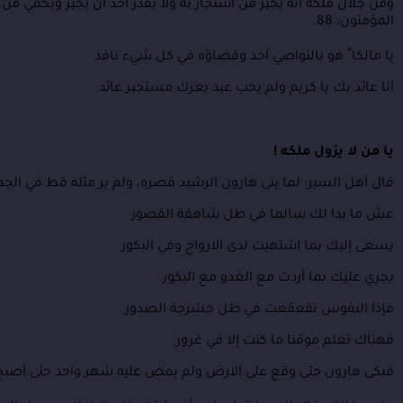
ومن جلال ملكه أنه يجير من استجار به ولا يقدر أحد أن يجير ويحمي من أراد الله هلا
المؤمنون: 88.
يا مالكا ً هو بالنواصي آخذ
وقضاؤه في كل شيء نافذ
أنا عائد بك يا كريم ولم يخب
عبد بعزك مستجير عائد
يا من لا يزول ملكه !
قال أهل السير: لما بنى هارون الرشيد قصره، ولم ير مثله قط في الجم
عش ما بدا لك سالما
في ظل شاهقة القصور
يسعى إليك بما اشتهيت
لدى الارواح وفي البكور
يجري عليك بما أردت
مع الغدو مع البكور
فإذا النفوس تقعقعت
في ظل حشرجة الصدور
فهناك تعلم موقنا
ما كنت إلا في غرور
فبكى هارون حتى وقع على الارض ولم يمض عليه شهر واحد حتى أصبح 