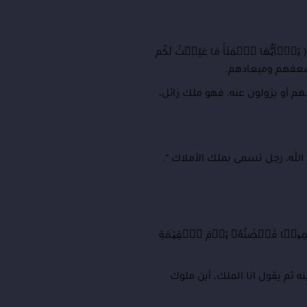
ُّهَا ٱلۡمَلَأُ مَا عَلِمۡتُ لَكُم
م أو يزولون عنه، فهو ملك زائل،
الله، رجل تسمى بملك الأملاك “.
َمِیع
ا قَبۡضَتُهُۥ یَوۡمَ ٱلۡقِیَـٰمَةِ
ه ثم يقول انا الملك، أين ملوك