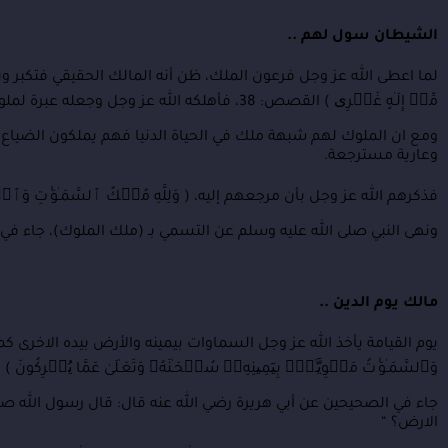
الشيطان سول لهم ..
لما اعطى الله عز وجل فرعون الملك، ظن أنه المالك الحقيقي فتكبر وتجبر و
مِّنۡ إِلَـٰهٍ غَیۡرِی ) القصص: 38، فأهلكه الله عز وجل وجعله عبرة لملوك الأرض إلى قيام الساعة حتى لا يطغيهم الملك وينسيهم أصلهم وضعفهم وميعادهم.
ومع ان الملوك لهم شبهة ملك في الحياة الدنيا فهم يملكون الضياع و
وعارية مسترجعة.
فذكرهم الله عز وجل بأن مرجعهم إليه، ( وَلِلَّهِ مُلۡكُ ٱلسَّمَـٰوَ ٰتِ وَٱلۡأَ
ونهى النبي صلى الله عليه وسلم عن التسمي بـ (ملك الملوك)، جاء في 
مالك يوم الدين ..
يوم القيامة يأخذ الله عز وجل السماوات بيمينه والأرض بيده الاخرى كما قا
وَٱلسَّمَـٰوَ ٰتُ مَطۡوِیَّـٰتُۢ بِیَمِینِهِۦۚ سُبۡحَـٰنَهُۥ وَتَعَـٰلَىٰ عَمَّا یُشۡرِكُونَ ) ال
جاء في الصحيحين عن أبي هريرة رضي الله عنه قال: قال رسول الله صلى
الارض؟ “