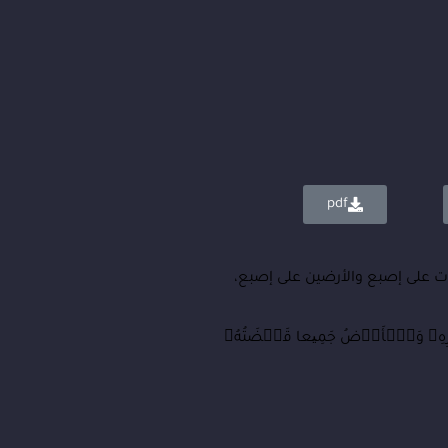
pdf
وات على إصبع والأرضين على إصبع،
هِۦ وَٱلۡأَرۡضُ جَمِیعا قَبۡضَتُهُۥ