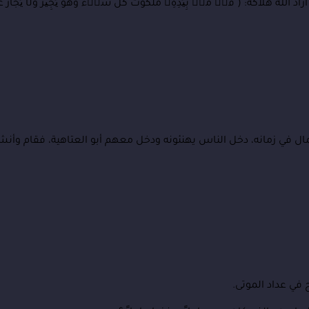
كه: ( قُلۡ مَنۢ بِیَدِهِۦ مَلَكُوتُ كُلِّ شَیۡء وَهُوَ یُجِیرُ وَلَا یُجَارُ عَلَ
ال في زمانه، دخل الناس يهنئونه ودخل معهم أبو العتاهية، فقام وأنش
في عداد الموتى.