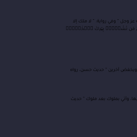
ز وجل ” وفي رواية: ” لا ملك إلا
ذِلُّ مَن تَشَاۤءُۖ بِیَدِكَ ٱلۡخَیۡرُۖ
 ً ويخفض آخرين ” حديث حسن، رواه
بليها، وآتي بملوك بعد ملوك ” حديث