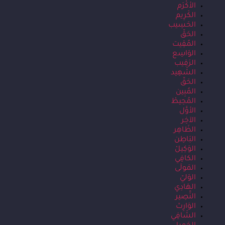
الأكْرَم
الكَرِيم
الحَسِيب
الحَقّ
المُقِيت
الوَاسِع
الرَقِيب
الشَهِيد
الحَقّ
المُبِين
المُحِيطْ
الأوَّل
الآخِر
الظَاهِر
البَاطِن
الوَكِيلْ
الكافِي
المَولَى
الوَليّ
الهَادِي
النَّصِير
الوَارِث
الشَافِي