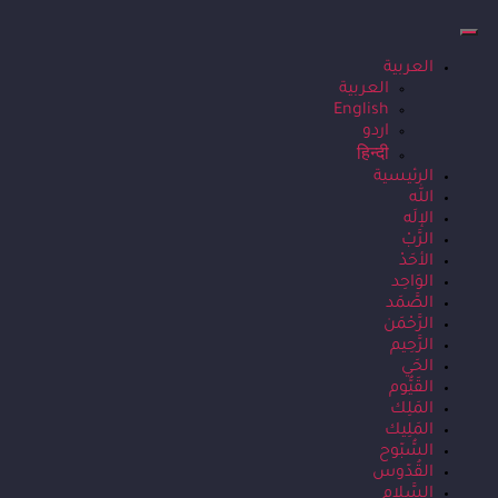
العربية
العربية
English
اردو
हिन्दी
الرئيسية
الله
الإلَه
الرَّبْ
الأحَدْ
الوَاحِد
الصَّمَد
الرَّحْمَن
الرَّحِيم
الحَي
القَيُّوم
المَلِك
المَلِيك
السُّبّوح
القُدّوس
السَّلام