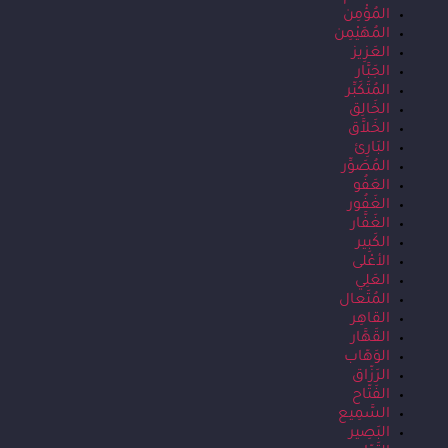
المُؤْمِن
المُهَيْمِن
العَزِيز
الجَبَّار
المُتَكَبِّر
الخَالِق
الخَلاَّق
البَارِئ
المُصَوِّر
العَفُو
الغَفُور
الغَفَّار
الكَبِير
الأعْلى
العَلِي
المُتَعال
القاهِر
القَهَّار
الوَهّاب
الرَزّاق
الفَتّاح
السَّمِيع
البَصِير