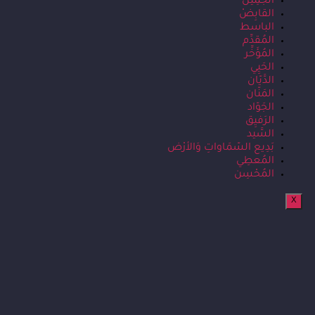
الجَمِيل
القابِضْ
الباسط
المُقدِّم
المُؤَخِّر
الحَيِي
الدَّيّان
المَنّان
الجَوّاد
الرَفيِق
السَّيد
بَدِيع السّمَاواتِ وَالأرْض
المُعطِي
المُحْسِن
X