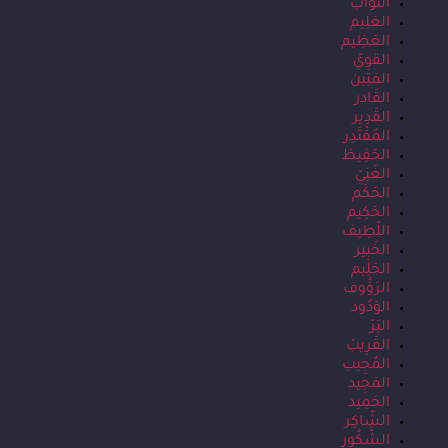
التَوّاب
العَلِيم
العَظِيم
القوِيّ
المَتِين
القَادر
القَدِير
المُقْتَدِر
الحَفِيظ
الغَنِيّ
الحَكَم
الحَكِيم
اللّطِيف
الخَبِير
الحَلِيم
الرَؤُوف
الوَدُود
البَرّ
القَرِيبْ
المُجِيب
المَجِيد
الحَمِيد
الشّاكِر
الشَّكُور