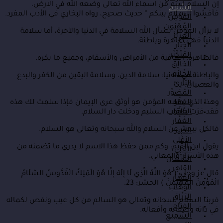
إن السلام اسم من اسماء الله تعالى وضعه الله في الارض،
السَّلام
فأفشوا السلام بينكم ” حديث صحيح، رواه البخاري في الأدب المفرد.
المُؤْمِن
المُهَيْمِن
لا يزال المؤمن يسأل الله السلامة في الدنيا والآخرة، أما سلامة
العَزِيز
الدنيا فهي ظاهرة وباطنة.
الجَبَّار
المُتَكَبِّر
فالظاهرة: العافية من الأمراض والأسقام، وجميع ما يكره.
الخَالِق
الخَلاَّق
والباطنة في الدنيا: سلامة الدين، وسلامة اليقين من الكفر والبدع
البَارِئ
والعصيان.
المُصَوِّر
العَفُو
وهذا الذي يطلبه المؤمن هو أوثق عرى الإيمان فإذا سلمت لك هذه
الغَفُور
فقد فزت بالقلب السليم ودخلت دار السلام.
الغَفَّار
فالكل يبحث عن السلام والله سبحانه وتعالى هو السلام.
الكَبِير
الأعْلى
يقول ابن القيم: وكم ممن حفظ هذا الاسم لا يدري ما تضمنه من
العَلِي
هذه الأسرار والمعاني.
المُتَعال
القاهِر
قال عز وجل: ( هُوَ اللَّهُ الَّذِي لَا إِلَهَ إِلَّا هُوَ الْمَلِكُ الْقُدُّوسُ السَّلَامُ
القَهَّار
الْمُؤْمِنُ الْمُهَيْمِنُ ) الحشر: 23.
الوَهّاب
الرَزّاق
فربنا السلام سبحانه وتعالى هو السالم من كل عيب ونقص لكماله
الفَتّاح
في ذاته وصفاته وأفعاله.
السَّمِيع