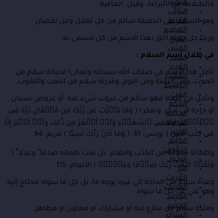
البَصِير
فالسلامة هي: البراءة، وقيل: العافية.
التَوّاب
العَلِيم
وهو السلام على الحقيقة سالم
من كل تمثيل ومن نقصان
العَظِيم
وربنا جل جلاله أحق بهذا الاسم من كل مسمى به.
القوِيّ
المَتِين
في ظلال اسم السلام :
القَادر
القَدِير
تأمل هذا الاسم في صفات الله سبحانه وتعالى! فحياته سلام من
المُقْتَدِر
الموت، ومن السنة ومن النوم، وقدرته سلام من التعب واللغوب.
الحَفِيظ
الغَنِيّ
وتأمل في علمه! فهو سالم من عزوب شيء عنه، أو عروض نسيان
الحَكَم
او حاجة الى تذكر، وتفكر ! ( وَمَا یَعۡزُبُ عَن رَّبِّكَ مِن مِّثۡقَالِ ذَرَّة فِی
الحَكِيم
اللّطِيف
ٱلۡأَرۡضِ وَلَا فِی ٱلسَّمَاۤءِ وَلَاۤ أَصۡغَرَ مِن ذَ ٰلِكَ وَلَاۤ أَكۡبَرَ إِلَّا
الخَبِير
فِی كِتَـٰب مُّبِینٍ ) يونس: 61، ( وَمَا كَانَ رَبُّكَ نَسِیّا ) مريم: 64.
الحَلِيم
الرَؤُوف
وكلماته سلامة من الكذب والظلم، بل تمت كلماته صدقا ً وعدلا ً (
الوَدُود
وَتَمَّتۡ كَلِمَتُ رَبِّكَ صِدۡقا وَعَدۡلاۚ ) الأنعام: 115.
البَرّ
القَرِيبْ
وغناه سلام من الحاجة إلى غيره بوجه ما، بل كل ما سواه محتاج إليه
المُجِيب
وهو غني عن كل ما سواه.
المَجِيد
الحَمِيد
وملكه سلام من منازع فيه او مشارك، او معاون او مظاهر.
الشّاكِر