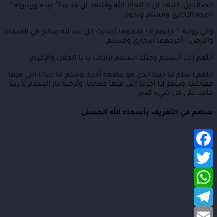
الصالحين، اشهد ان لا إله إلا الله وأشهد ان محمدا ً عبده ورسوله ”
أخرجه البخاري ومسلم ونحوه.
وفي رواية: ” فإنهم إذا قلتموها أصابت كل عبد لله صالح في السماء
والأرض ” أخرجهما البخاري ومسلم.
اللهم انت السلام ومنك السلام تباركت يا ذا الجلال والإكرام.
اللهم ! سلم لنا ديننا الذي هو عصمة أمرنا، وسلم لنا دنيانا التي فيها
معاشنا، وسلم لنا آخرتنا التي فيها معادنا، وأدخلنا دار السلام يا ربنا
فأنت على كل شيء قدير.
ساهم في التعريف بأسماء الله الحسنى
Facebook
Twitter
WhatsApp
Telegram