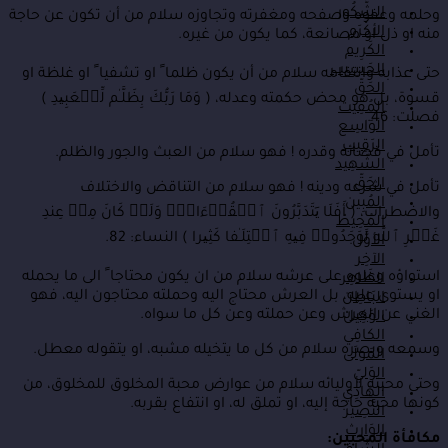
الشَّكُور
وحلمه وعفوه وصفحه ومغفرته وتجاوزه سلام من أن تكون عن حاجة
الأكْرَم
منه او ذل او مصانعة، كما يكون من غيره.
الكَرِيم
الحَسِيب
حتى عذابه وانتقامه سلام من أن يكون ظلما ً او تشفيا ً او غلظة او
الحَقّ
قسوة، بل هو محض حكمته وعدله، ( وَمَا رَبُّكَ بِظَلَّـٰم لِّلۡعَبِیدِ )
المُقِيت
فصلت: 46.
الوَاسِع
الرَقِيب
تأمل في قضائه وقدره ! فهو سلام من العبث والجور والظلم.
الشَهِيد
الحَقّ
تأمل في شرعه ودينه ! فهو سلام من التناقض والاختلاف
المُبِين
والاضطراب، ( أَفَلَا یَتَدَبَّرُونَ ٱلۡقُرۡءَانَۚ وَلَوۡ كَانَ مِنۡ عِندِ
المُحِيطْ
غَیۡرِ ٱللَّهِ لَوَجَدُوا۟ فِیهِ ٱخۡتِلَـٰفا كَثِیرا ) النساء: 82.
الأوَّل
الآخِر
استواؤه وعلوه على عرشه سلام من ان يكون محتاجا ً الى ما يحمله
الظَاهِر
او يستوى عليه، بل العرش محتاج اليه وحملته محتاجون اليه، فهو
البَاطِن
الغني عن العرش وعن حملته وعن كل ما سواه.
الوَكِيلْ
الكافِي
وسمعه وبصره سلام من كل ما يتخيله مشبه، او يتقوله معطل.
المَولَى
الوَليّ
وحتى محبته لأوليائه سلام من عوارض محبة المخلوق للمخلوق، من
الهَادِي
كونها محبة حاجة إليه، او تملق له، او انتفاع بقربه.
النَّصِير
الوَارِث
مكافأة المحبين: