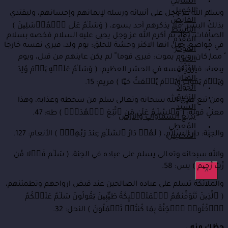
الشَافِي
الجَمِيل
وسلم الله عز وجل على أنبيائه ورسله لإيمانهم وإحسانهم، وليقتدي
القابِضْ
بذلك البشر، فلا يذكرهم أحد بسوء، ( وَسَلَـٰمٌ عَلَى ٱلۡمُرۡسَلِینَ )
الباسط
الصافات: 181، ثم أكرم الله عز وجل يحيى عليه السلام فخصه بسلام
المُقدِّم
في مواضع، قيل انها الاكثر وحشة للخلق: يوم ولد، فيرى نفسه خارجا
المُؤَخِّر
ً مما كان، ويوم يموت: فيرى قوما ً لم يكن عاينهم من قبل، ويوم
الحَيِي
الدَّيّان
يبعث: فيرى نفسه في الحشر العظيم: ( وَسَلَـٰمٌ عَلَیۡهِ یَوۡمَ وُلِدَ
المَنّان
وَیَوۡمَ یَمُوتُ وَیَوۡمَ یُبۡعَثُ حَیّا ) مريم: 15.
الجَوّاد
الرَفيِق
ومن تبع هدى الله سبحانه وتعالى سلم من سخطه وعذابه، وهذا
السَّيد
معنى قوله: ( وَٱلسَّلَـٰمُ عَلَىٰ مَنِ ٱتَّبَعَ ٱلۡهُدَىٰۤ ) طه: 47.
بَدِيع السّمَاواتِ وَالأرْض
المُعطِي
والجنة: دار السلام، ( لَهُمۡ دَارُ ٱلسَّلَـٰمِ عِندَ رَبِّهِمۡۖ ) الأنعام: 127.
المُحْسِن
والله سبحانه وتعالى يسلم على عباده في الجنة، ( سَلَـٰم قَوۡلا مِّن
رَّبّ رَّحِیم ) يس: 58.
X
والملائكة تسلم على عباده الصالحين عند قبض ارواحهم وتطمئنهم،
( ٱلَّذِینَ تَتَوَفَّىٰهُمُ ٱلۡمَلَـٰۤىِٕكَةُ طَیِّبِینَ یَقُولُونَ سَلَـٰمٌ عَلَیۡكُمُ
ٱدۡخُلُوا۟ ٱلۡجَنَّةَ بِمَا كُنتُمۡ تَعۡمَلُونَ ) النحل: 32.