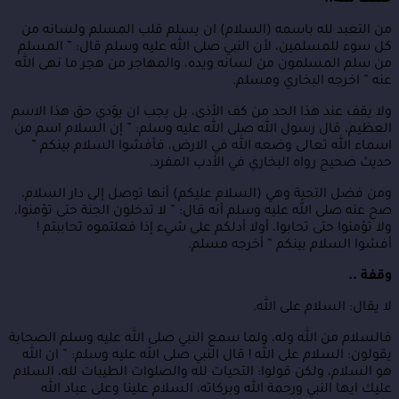
حظك منه..
من التعبد لله باسمه (السلام) ان يسلم قلب المسلم ولسانه من
كل سوء للمسلمين، لأن النبي صلى الله عليه وسلم قال: ” المسلم
من سلم المسلمون من لسانه ويده، والمهاجر من هجر ما نهى الله
عنه ” اخرجه البخاري ومسلم.
ولا يقف عند هذا الحد من كف الأذى، بل يجب ان يؤدي حق هذا الاسم
العظيم، قال رسول الله صلى الله عليه وسلم: ” إن السلام اسم من
اسماء الله تعالى وضعه الله في الارض، فأفشوا السلام بينكم ”
حديث صحيح رواه البخاري في الأدب المفرد.
ومن فضل التحية وهي (السلام عليكم) أنها توصل إلى دار السلام،
صح عنه صلى الله عليه وسلم أنه قال: ” لا تدخلون الجنة حتى تؤمنوا،
ولا تؤمنوا حتى تحابوا، أولا أدلكم على شيء إذا فعلتموه تحاببتم !
أفشوا السلام بينكم ” أخرجه مسلم.
وقفة ..
لا يقال: السلام على الله.
فالسلام من الله وله، ولما سمع النبي صلى الله عليه وسلم الصحابة
يقولون: السلام على الله ! قال النبي صلى الله عليه وسلم: ” ان الله
هو السلام، ولكن قولوا: التحيات لله والصلوات الطيبات لله، السلام
عليك ايها النبي ورحمة الله وبركاته، السلام علينا وعلى عباد الله