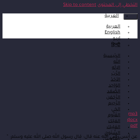
التخطي إلى المحتوى
Skip to content
العربية
العربية
English
اردو
हिन्दी
الرئيسية
الله
الإلَه
الرَّبْ
الأحَدْ
الوَاحِد
الصَّمَد
الرَّحْمَن
الرَّحِيم
الحَي
mp3
القَيُّوم
docx
المَلِك
pdf
المَلِيك
السُّبّوح
عن أنس رضي الله عنه قال: قال رسول الله صلى الله عليه وسلم: ”
القُدّوس